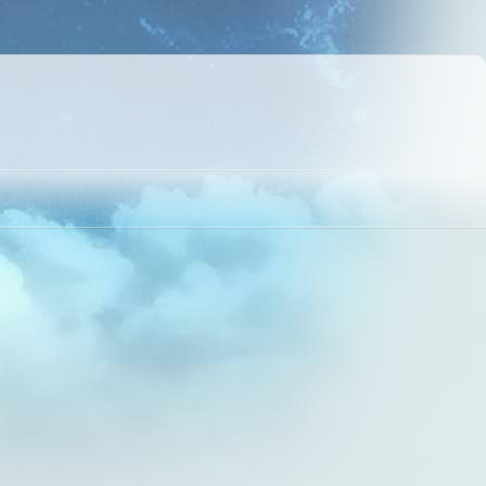
дбудуться зміни
розділі
Тарифи