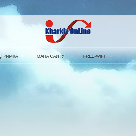
ДТРИМКА
МАПА САЙТУ
FREE-WIFI
ШАНОВНІ СТУДЕНТИ !!!
УВАГА
!!!
01.03.2025 року
ані компанії
ДП "
ЦЕНТР ІНФОРМАЦІЙНИХ ТЕХНОЛОГІЙ ХАРКІВ ОНЛАЙН "
ві
і змінами Ви можете ознайомитись нижче або на нашому сайті
info.isp.kh.ua
у 
Безкоштовно