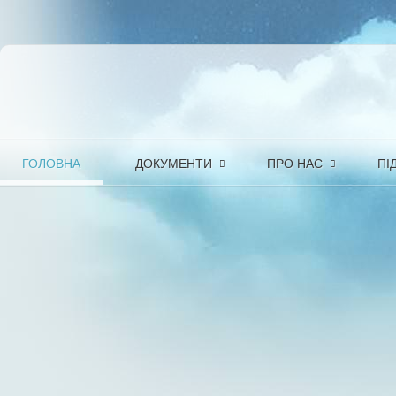
ГОЛОВНА
ДОКУМЕНТИ
ПРО НАС
ПІ
Зміна в тарифних планах компанії
в тарифному пл
Попередньо з
Организація
підключення