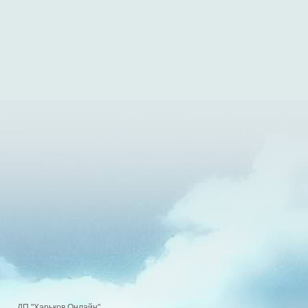
Посилання
Центр дистанционных технологий обучения НФАУ
(13518
Просмотры)
ДП "Харьков Онлайн"